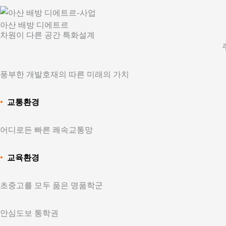
아산 배방 디에트르
차원이 다른 공간 특화설계
풍부한 개발호재의 따른 미래의 가치
•
교통환경
어디로든 빠른 쾌속교통망
•
교육환경
초중고를 모두 품은 명품학군
안심도보 통학권