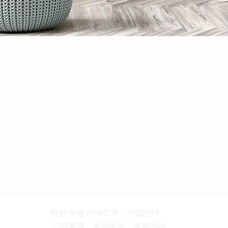
아산 배방 디에트르
사업안내
입지환경
프리미엄
평형안내