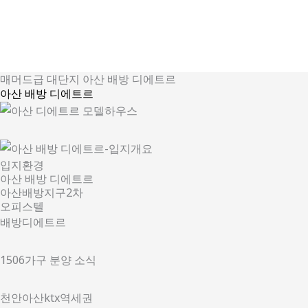
콘
텐
츠
로
매머드급 대단지 아산 배방 디에트르
건
아산 배방 디에트르
너
뛰
기
입지환경
아산 배방 디에트르
아산배방지구2차
오피스텔
배방디에트르
1506가구 분양 소식
천안아산ktx역세권